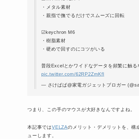
・メタル素材
・親指で撫でるだけでスムーズに回転
☑︎keychron M6
・樹脂素材
・硬めで回すのにコツがいる
普段Excelとかワイドなデータを頻繁に触
pic.twitter.com/62RP2ZmKfl
— さけぱぱ@家電ガジェットブロガー (@sake
つまり、この手のマウスが大好きなんですよね。
本記事では
VELZA
のメリット・デメリットを、構成が似
ューします。