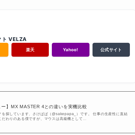
 VELZA
楽天
Yahoo!
公式サイト
レビュー】MX MASTER 4との違いを実機比較
を探しています、さけぱぱ（@sakepapa_）です。 仕事の生産性に直結
こだわりのある僕ですが、マウスは高級機として…