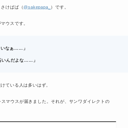
、さけぱぱ（
@sakepapa_
）です。
がマウスです。
たいなぁ……」
も高いんだよな……
」
続けている人は多いはず。
イヤレスマウスが届きました。それが、サンワダイレクトの