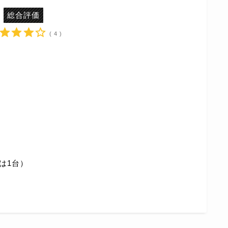
総合評価
( 4 )
は1台）