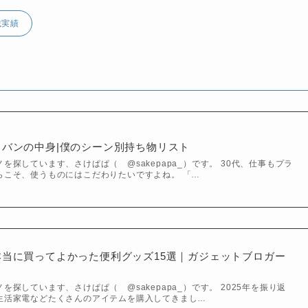
載実績
のカバンの中身|僕のシーン別持ち物リスト
を探しています、さけぱぱ（ @sakepapa_）です。 30代、仕事もプラ
らこそ、使うものにはこだわりたいですよね。 「…
が本当に買ってよかった便利グッズ15選｜ガジェットブロガー
探しています、さけぱぱ（ @sakepapa_）です。 2025年を振り返
生活家電などたくさんのアイテムを購入してきまし…